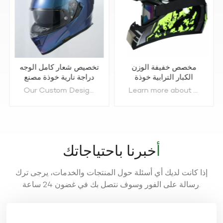
مخصص خفيفة الوزن
تخصيص شعار كامل الوجه
الكبار الترابية خوذة
دراجة نارية خوذة مصنع
الدراجة الصانع
Our Custom Design Motorcycle Helmets, Full Face Personalized Motorcycle Motorbike helmet crafted from premium composite materials. As a leading supplier and manufacturer, we offer tailored designs to meet diverse needs, ensuring top-notch quality at competitive prices. Ideal for bulk orders, our helmets guarantee safety and style for riders worldwide. Partner with us for reliable, cost-effective solutions. Contact now.
Learn more about our Custom Lightweight Adult Dirt Bike Helmets, engineered for ultimate comfort and protection. As a top-tier supplier and manufacturer, we understand the importance of reducing fatigue and enhancing performance. Our helmets offer superior durability without the bulk, ensuring you ride longer and safer. Perfect for bulk orders, we deliver quality and affordability. Support Custom service. Contact Now.
أخبرنا باحتياجاتك
إذا كانت لديك أي أسئلة حول المنتجات والخدمات، يرجى ترك
رسالة على الفور وسوف نتصل بك في غضون 24 ساعة.
يتعلم أكثر
يتعلم أكثر