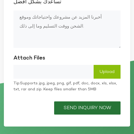
تساعدك بشكل أفضل
Attach Files
Tip:Supports jpg, jpeg, png, gif, pdf, doc, docx, xls, xlsx,
txt, rar and zip. Keep files smaller than 5MB
SEND INQUIRY NOW