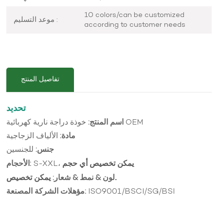
10 colors/can be customized
موعد التسليم :
according to customer needs
تفاصيل المنتج
تحديد
خوذة دراجة نارية كهربائية OEM
اسم المنتج:
مادة:
الألياف الزجاجية
جنس:
للجنسين
S-XXL،
الأحجام:
يمكن تخصيص أي حجم
لون &
نمط &
شعار:
يمكن تخصيص.
ISO9001/BSCI/SG/BSI
مؤهلات الشركة المصنعة: