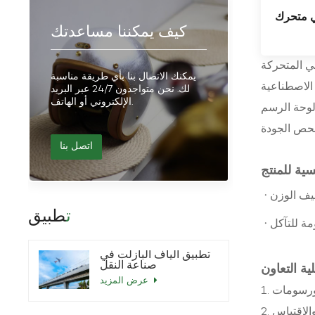
 متحرك
كيف يمكننا مساعدتك
سي المتحركة
يمكنك الاتصال بنا بأي طريقة مناسبة
لك. نحن متواجدون 24/7 عبر البريد
الإلكتروني أو الهاتف.
ك من لوحة الرسم
اتصل بنا
يسية للمنتج
·
يف الوزن
تطبيق
·
مة للتآكل
تطبيق ألياف البازلت في
صناعة النقل
ية التعاون
عرض المزيد
الاقتباس