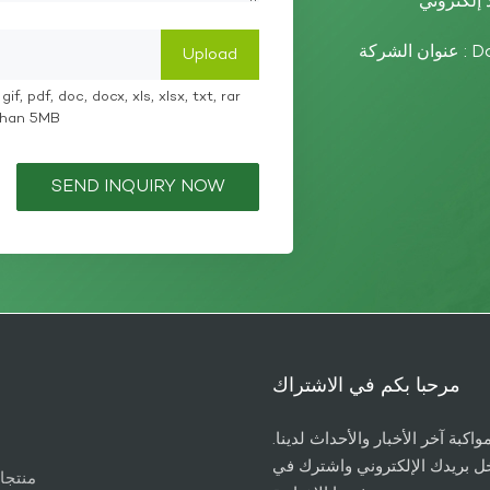
عنوان الشركة : Dazhou High-tech Zone, Sichuan Province,
if, pdf, doc, docx, xls, xlsx, txt, rar
 than 5MB
SEND INQUIRY NOW
مرحبا بكم في الاشتراك
واكبة آخر الأخبار والأحداث لدينا.
ل بريدك الإلكتروني واشترك في
منتجا