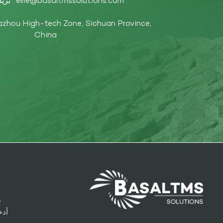
ellie@basaltmssolutions.com
بريد إلكتروني :
China
م
أدخ