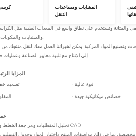
شفى
المشايات ومساعدات
كرسي
اتها
التنقل
لوظيفي والمتانة وتستخدم على نطاق واسع في المعدات الطبية مثل الكرا
والمشايات والمكونات الاصطناعية.
برة تزيد عن 20 عامًا في مجال أبحاث وتصنيع المواد المركبة. يمكن لخبرائنا العمل معك لنقل منتج
إلى الإنتاج مع تلبية معايير الصناعة وعمليات فحص الجودة.
المزايا الرئ
·
قوة عالية
تصميم خف
·
خصائص ميكانيكية جيدة
المقاو
عمل
1. تحليل المتطلبات ومراجعة الخطط ورسومات CAD
ول مخصصة، بما في ذلك مواصفات المنتج واختيار المواد وجدول التسليم و