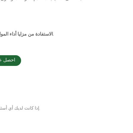
الاستفادة من مزايا أداء المواد المركبة المتقدمة لتحسين نوعية حياة العملاء.
احصل عل
إذا كانت لديك أي أسئلة حول المنتجات والخدمات، يرجى ترك رسالة على الفور وسوف نتصل بك في غضون 24 ساعة.