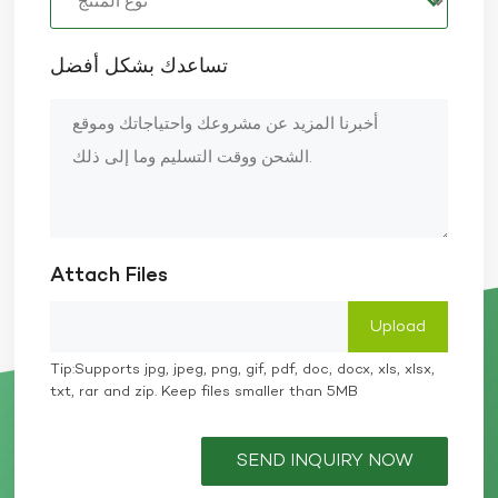
تساعدك بشكل أفضل
Attach Files
Tip:Supports jpg, jpeg, png, gif, pdf, doc, docx, xls, xlsx,
txt, rar and zip. Keep files smaller than 5MB
SEND INQUIRY NOW