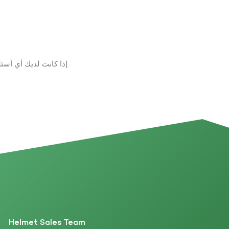
الحراري لألياف ال
سيليكات الألومنيوم والألياف الزجاجية الخالية من القلويات وال
الكربون والفولاذ المقاوم للصدأ. . مقارنة أداء البازلت المستمرال
البازلتألياف كربونيهألياف الأراميدال
(
إذا كانت لديك أي أسئلة حول المنتجات والخدمات، يرجى ترك رسالة على الفور وسوف نتصل بك في غضون 24 ساعة.
(14072.5~75.5
النقلمنتجات حماية السلامةالإمدادات الط
Helmet Sales Team