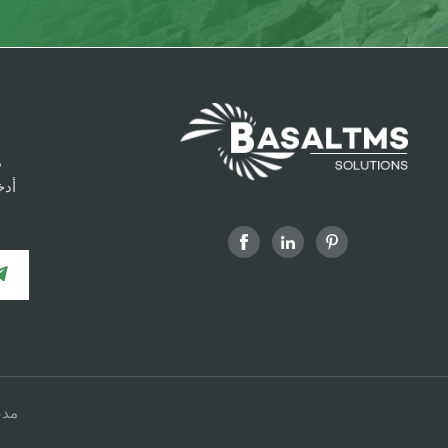
م
أدخ
شبكة v6