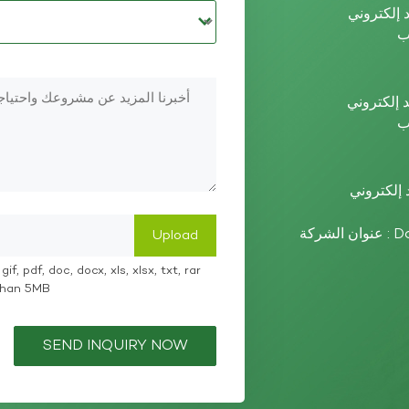
عنوان الشركة : Dazhou High-tech Zone, Sichuan Province,
if, pdf, doc, docx, xls, xlsx, txt, rar
 than 5MB
SEND INQUIRY NOW