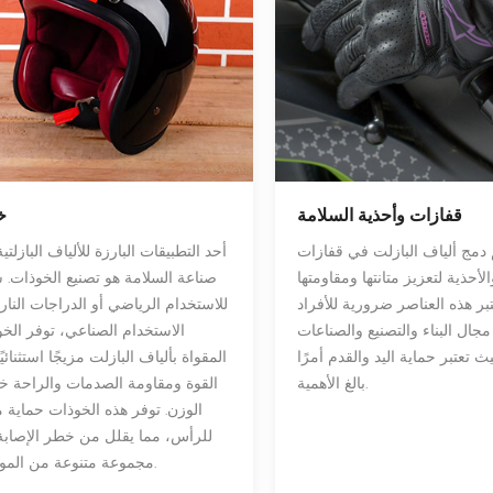
قفازات وأحذية السلامة
خ
 دمج ألياف البازلت في قفازات
أحد التطبيقات البارزة للألياف البازلتي
لأحذية لتعزيز متانتها ومقاومتها
صناعة السلامة هو تصنيع الخوذات. 
تبر هذه العناصر ضرورية للأفراد
للاستخدام الرياضي أو الدراجات الناري
جال البناء والتصنيع والصناعات
الاستخدام الصناعي، توفر الخ
 تعتبر حماية اليد والقدم أمرًا
المقواة بألياف البازلت مزيجًا استثنائي
بالغ الأهمية.
القوة ومقاومة الصدمات والراحة خ
الوزن. توفر هذه الخوذات حماية 
للرأس، مما يقلل من خطر الإصاب
مجموعة متنوعة من المواقف.