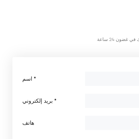
اسم *
بريد إلكتروني *
هاتف