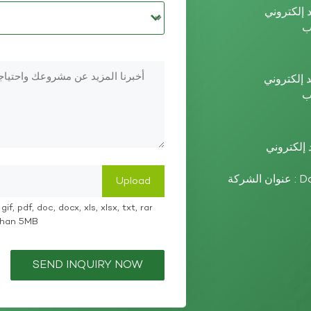
عنوان الشركة : Dazhou High-tech Zone, Sichuan Province,
if, pdf, doc, docx, xls, xlsx, txt, rar
 than 5MB
SEND INQUIRY NOW