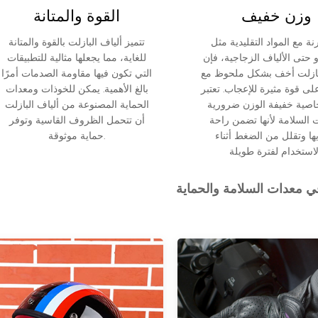
وزن خفيف
القوة والمتانة
رنة مع المواد التقليدية مثل
تتميز ألياف البازلت بالقوة والمتانة
أو حتى الألياف الزجاجية، فإن
للغاية، مما يجعلها مثالية للتطبيقات
لبازلت أخف بشكل ملحوظ مع
التي تكون فيها مقاومة الصدمات أمرًا
لى قوة مثيرة للإعجاب. تعتبر
بالغ الأهمية. يمكن للخوذات ومعدات
خاصية خفيفة الوزن ضرورية
الحماية المصنوعة من ألياف البازلت
 السلامة لأنها تضمن راحة
أن تتحمل الظروف القاسية وتوفر
ها وتقلل من الضغط أثناء
حماية موثوقة.
ي معدات السلامة والحماية