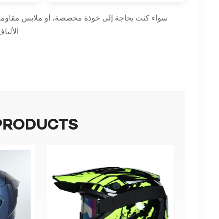
سواء كنت بحاجة إلى خوذة مخصصة، أو ملابس مقاومة ل
الألياف البازلتية تسمح لنا بتطوير حل مصمم بشكل مثالي ليناسب احتياجاتك الخاصة.
PRODUCTS