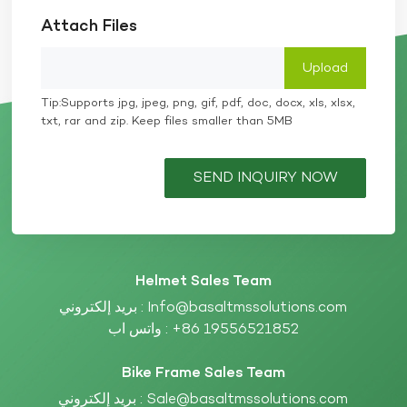
Attach Files
Tip:Supports jpg, jpeg, png, gif, pdf, doc, docx, xls, xlsx,
txt, rar and zip. Keep files smaller than 5MB
SEND INQUIRY NOW
Helmet Sales Team
Info@basaltmssolutions.com
بريد إلكتروني :
+86 19556521852
واتس اب :
Bike Frame Sales Team
Sale@basaltmssolutions.com
بريد إلكتروني :