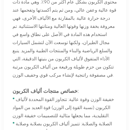
محتوى الكربون بشكل عام أكثر من 90٪. وهي مادة ذات
قوة عالية وعفن عالي، ومن ثم يتم أكسدتها وتفحمها عند
درجة حرارة عالية. بالمقارنة مع الألياف الأخرى، فهي
معروفة بخفة وزنها وقوتها العالية ومتانتها الاستثنائية. تم
استخدام هذه المادة في الأصل على نطاق واسع في
مجال الطيران، ولكنها توسعت الآن لتشمل السيارات
والسلع الرياضية والبناء والمنتجات الطبية والمزيد. ينبع
الأداء المتفوق لألياف الكربون من بنيتها الدقيقة، التي
تتكون من حزم طويلة ورفيعة من ألياف الكربون مرتبة
في مصفوفة راتنجية لإنشاء مركب قوي وخفيف الوزن.
خصائص منتجات ألياف الكربون:
خفيفة الوزن وقوة عالية: تتجاوز القوة المحددة لألياف
*
الكربون (نسبة القوة إلى الوزن) قوة العديد من المواد
التقليدية، مما يجعلها مثالية للتصميمات خفيفة الوزن.
الصلابة والصلابة: تتميز ألياف الكربون بصلابة وصلابة
*