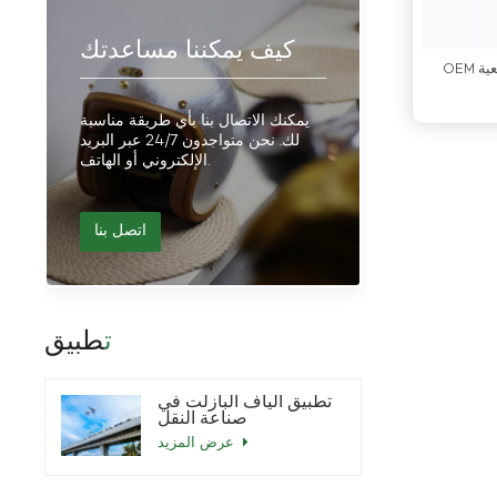
كيف يمكننا مساعدتك
OEM مخصص موتو خوذة تحطم الخوذ الرجعية
يمكنك الاتصال بنا بأي طريقة مناسبة
لك. نحن متواجدون 24/7 عبر البريد
الإلكتروني أو الهاتف.
اتصل بنا
تطبيق
تطبيق ألياف البازلت في
صناعة النقل
عرض المزيد