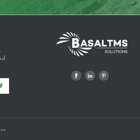
م
أدخ
شبكة v6