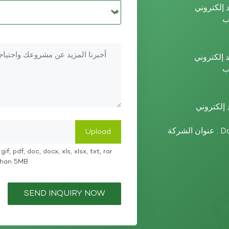
عنوان الشركة : Dazhou High-tech Zone, Sichuan Province,
if, pdf, doc, docx, xls, xlsx, txt, rar
 than 5MB
SEND INQUIRY NOW