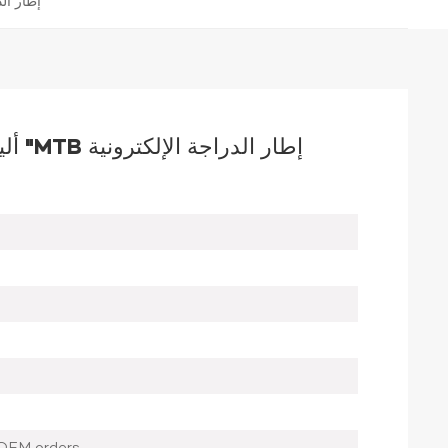
ألياف الكربون وأليا
ألياف الكربون وألياف البازلت 29 "MTB إطار الدراجة الإلكترونية
OEM orders