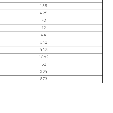
135
425
70
72
44
641
445
1062
52
394
573