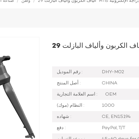
ف البازلت 29 "MTB إطار الدراجة الإلكترونية
/
وطن
/
صناعة ال
DHY-M02
رقم الموديل :
CHINA
أصل المنتج :
OEM
اسم العلامة التجارية :
1000
النظام (موك) :
CE, EN15194
شهاده :
PayPal, T/T
دفع :
45-60 days for 
موعد التسليم :