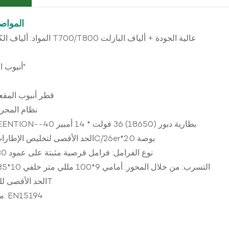
المواصف
المواد: ألياف الكربون توراي T700/T800 عالية الجودة + ألياف البازلت
أنبوب الرأس: 11/2"
قطر أنبوب المقعد: 31.6 
نظام المحرك: 135
البطارية: REENTION--40 بطارية دبور (18650) 36 فولت * 14 أمبير
الحد الأقصى لتخليص الإطارات: 700*50C/26er*2.0 بوصة
نوع الفرامل: فرامل قرصية مثبتة على عمود 160/180 مم
التسرب: من خلال المحور: أمامي 9*100 مللي متر خلفي 10*135 مللي متر
الحد الأقصى للسلسلة: 40T
معيار الاختبار: EN15194