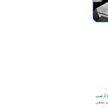
ب
م نصفي