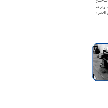
 ساخنين
، ودرجة