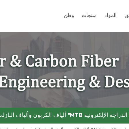
ق
المواد
منتجات
وطن
 وألياف البازلت 29 "MTB إطار الدراجة الإلكترونية