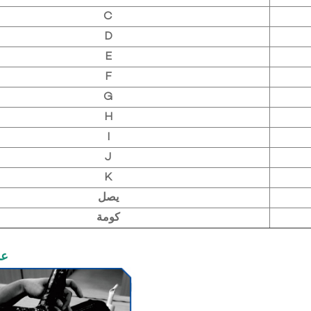
C
D
E
F
G
H
I
J
K
يصل
كومة
عم