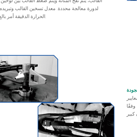
القالب، يتم نفخ المثانة ويتم ضغط القالب بين لوحين
لدورة معالجة محددة. معدل تسخين القالب وتبريده
الحرارة الدقيقة أمر بالغ الأهمية.
عايير
وفقًا