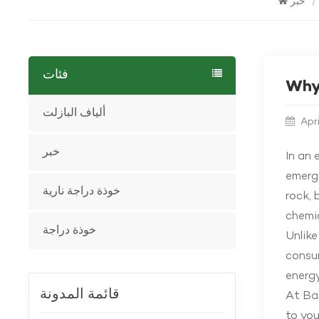
خبر
/
فئات
Why 
ألياف البازلت
Apr
خبر
In an 
emerge
خوذة دراجة نارية
rock, 
chemic
خوذة دراجة
Unlike
consum
energy
قائمة المدونة
At Bas
to you