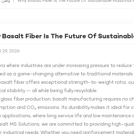
وطن
/
Why Basalt Fiber Is The Future Of Sustainable Industrial 
Basalt Fiber Is The Future Of Sustainable
il 29, 2026
era where industries are under increasing pressure to reduce 
d as a game-changing alternative to traditional materials l
basalt fiber offers exceptional strength-to-weight ratio, o
al stability — all while being fully recyclable.
 glass fiber production, basalt manufacturing requires no ch
ption and CO₂ emissions. Its durability makes it ideal for
 applications, where long service life and low maintenance ar
alt MS Solutions, we are committed to providing high-quali
r industrial needs. Whether you need reinforcement materials