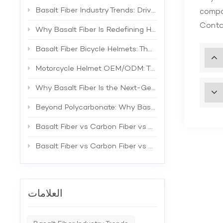
Basalt Fiber Industry Trends: Driving the Next Generation of High-Performance Composites
compon
Contac
Why Basalt Fiber Is Redefining Helmet Shell Materials
Basalt Fiber Bicycle Helmets: The Future of Lightweight Protection
Motorcycle Helmet OEM/ODM: The Complete B2B Guide to Private Label Manufacturing and Supplier Selection
Why Basalt Fiber Is the Next-Generation Material for Bicycle Helmets
Beyond Polycarbonate: Why Basalt Fiber Is the Superior Material for Bicycle Helmet Shells
Basalt Fiber vs Carbon Fiber vs Fiberglass: The Best Material for Bicycle Helmets
Basalt Fiber vs Carbon Fiber vs Fiberglass: A Comprehensive Technical Comparison for Industrial Applications
العلامات