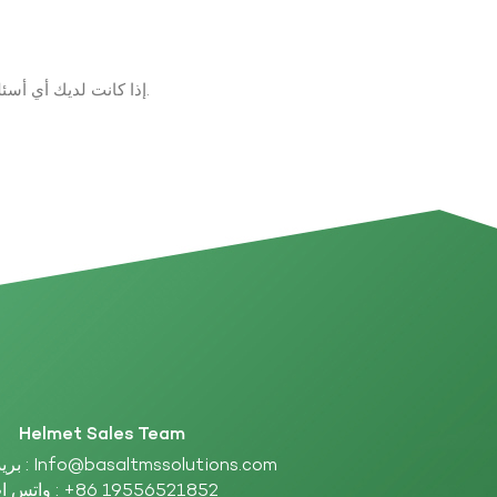
إذا كانت لديك أي أسئلة حول المنتجات والخدمات، يرجى ترك رسالة على الفور وسوف نتصل بك في غضون 24 ساعة.
Helmet Sales Team
بريد إلكتروني :
Info@basaltmssolutions.com
واتس اب :
+86 19556521852