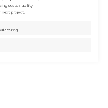
ng sustainability.
 next project.
nufacturing