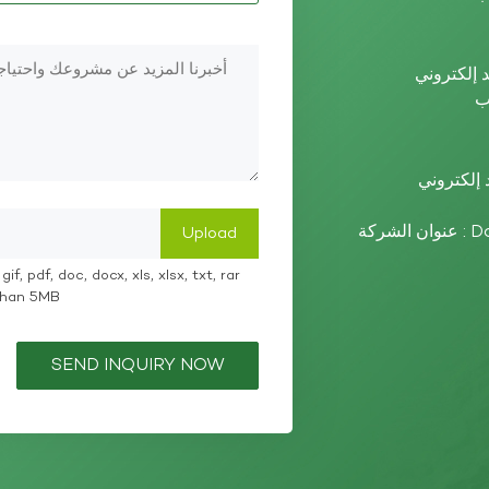
عنوان الشركة : Dazhou High-tech Zone, Sichuan Province,
if, pdf, doc, docx, xls, xlsx, txt, rar
 than 5MB
SEND INQUIRY NOW