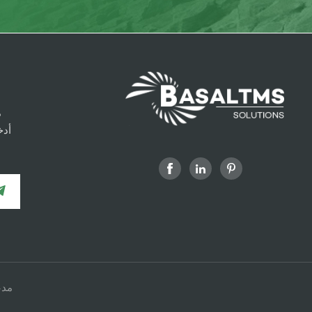
م
أدخ
شبكة v6