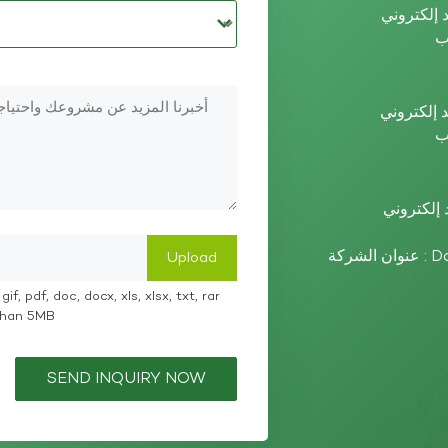
عنوان الشركة : Dazhou High-tech Zone, Sichuan Province,
if, pdf, doc, docx, xls, xlsx, txt, rar
 than 5MB
SEND INQUIRY NOW