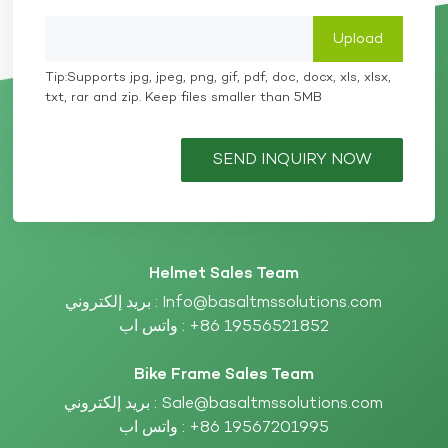
Tip:Supports jpg, jpeg, png, gif, pdf, doc, docx, xls, xlsx,
txt, rar and zip. Keep files smaller than 5MB
SEND INQUIRY NOW
Helmet Sales Team
بريد إلكتروني :
Info@basaltmssolutions.com
واتس اب :
+86 19556521852
Bike Frame Sales Team
بريد إلكتروني :
Sale@basaltmssolutions.com
واتس اب :
+86 19567201995