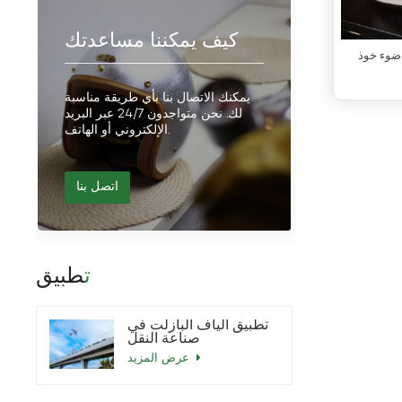
كيف يمكننا مساعدتك
ضوء خوذ
يمكنك الاتصال بنا بأي طريقة مناسبة
لك. نحن متواجدون 24/7 عبر البريد
الإلكتروني أو الهاتف.
اتصل بنا
تطبيق
تطبيق ألياف البازلت في
صناعة النقل
عرض المزيد