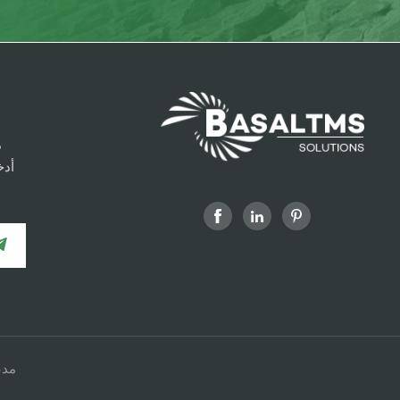
م
أدخ
شبكة v6