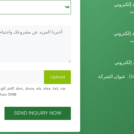
عنوان الشركة : Dazhou High-tech Zone, Sichuan Province,
if, pdf, doc, docx, xls, xlsx, txt, rar
 than 5MB
SEND INQUIRY NOW