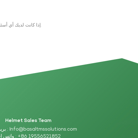
إذا كانت لديك أي أسئلة حول المنتجات والخدمات، يرجى ترك رسالة على الفور وسوف نتصل بك في غضون 24 ساعة.
Helmet Sales Team
بريد إلكتروني :
Info@basaltmssolutions.com
واتس اب :
+86 19556521852