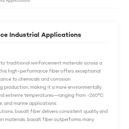
al Applications
e Industrial Applications
e to traditional reinforcement materials across a
 this high-performance fiber offers exceptional
stance to chemicals and corrosion.
ing production, making it a more environmentally
e, and extreme temperatures—ranging from -260°C
, and marine applications.
ions, basalt fiber delivers consistent quality and
tion materials, basalt fiber outperforms many