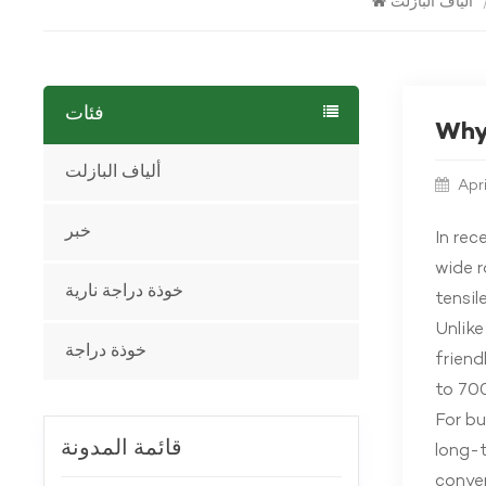
ألياف البازلت
فئات
Why 
ألياف البازلت
Apr
خبر
In rec
wide r
خوذة دراجة نارية
tensil
Unlike
خوذة دراجة
friend
to 700
For bu
قائمة المدونة
long-t
conven