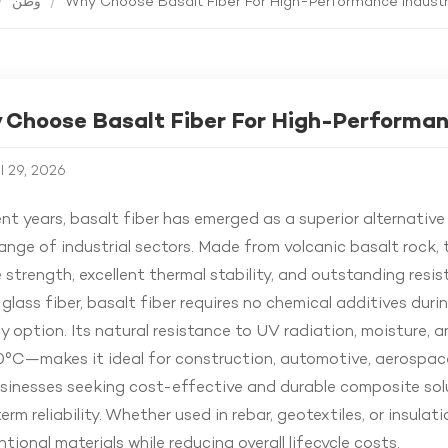
/
وطن
/
Why Choose Basalt Fiber For High-Performance Industri
Choose Basalt Fiber For High-Performanc
il 29, 2026
ent years, basalt fiber has emerged as a superior alternativ
ange of industrial sectors. Made from volcanic basalt rock,
e strength, excellent thermal stability, and outstanding resi
 glass fiber, basalt fiber requires no chemical additives dur
ly option. Its natural resistance to UV radiation, moistur
°C—makes it ideal for construction, automotive, aerospace
sinesses seeking cost-effective and durable composite solut
erm reliability. Whether used in rebar, geotextiles, or insula
tional materials while reducing overall lifecycle costs.