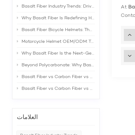
Basalt Fiber Industry Trends: Driving the Next Generation of High-Performance Composites
At
Ba
Contac
Why Basalt Fiber Is Redefining Helmet Shell Materials
Basalt Fiber Bicycle Helmets: The Future of Lightweight Protection
Motorcycle Helmet OEM/ODM: The Complete B2B Guide to Private Label Manufacturing and Supplier Selection
Why Basalt Fiber Is the Next-Generation Material for Bicycle Helmets
Beyond Polycarbonate: Why Basalt Fiber Is the Superior Material for Bicycle Helmet Shells
Basalt Fiber vs Carbon Fiber vs Fiberglass: The Best Material for Bicycle Helmets
Basalt Fiber vs Carbon Fiber vs Fiberglass: A Comprehensive Technical Comparison for Industrial Applications
العلامات