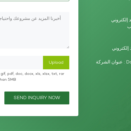
عنوان الشركة : Dazhou High-tech Zone, Sichuan Province,
if, pdf, doc, docx, xls, xlsx, txt, rar
 than 5MB
SEND INQUIRY NOW