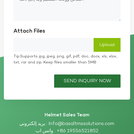
Attach Files
Tip:Supports jpg, jpeg, png, gif, pdf, doc, docx, xls, xlsx,
txt, rar and zip. Keep files smaller than 5MB
SEND INQUIRY NOW
Helmet Sales Team
بريد إلكتروني :
Info@basaltmssolutions.com
واتس اب :
+86 19556521852