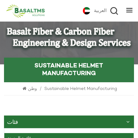
العربية
SUSTAINABLE HELMET
MANUFACTURING
وطن
/
Sustainable Helmet Manufacturing
فئات