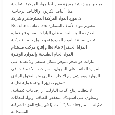
يمنحها ميزة بيئية مميزة مقارنةً بالمواد المركبة التقليدية
مثل ألياف الكربون والألياف الزجاجية.
كـ
مورد المواد المركبة المحترف
تلتزم شركة
Basaltmssolutions بتطوير مواد الألياف المبتكرة
الصديقة للبيئة القائمة على البازلت، مما يدفع عملية
تحول صناعة المواد الجديدة نحو حلول خضراء وذكية.
المزايا الخضراء: بناء نظام إنتاج مركب مستدام
المواد الخام الطبيعية والموارد الوفيرة
البازلت هو صخر متوفر بشكل طبيعي ولا يعتمد على
الموارد القائمة على البترول، مما يتجنب الاختناقات في
الموارد ويتماشى مع الاتجاه العالمي نحو التحول المادي.
تصنيع صديق للبيئة، عملية نظيفة
لا يتطلب إنتاج ألياف البازلت أي إضافات كيميائية،
وينطوي على استهلاك منخفض للطاقة، ويولد انبعاثات
ضئيلة - مما يجعله مكونًا أساسيًا في
إنتاج المواد المركبة
.
المستدامة