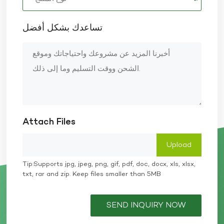
تساعدك بشكل أفضل
Attach Files
Tip:Supports jpg, jpeg, png, gif, pdf, doc, docx, xls, xlsx,
txt, rar and zip. Keep files smaller than 5MB
SEND INQUIRY NOW