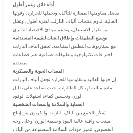
أداء فائق وعمر أطول
بفضل مقاومتها الممتازة للتآكل، وتحملها للحرارة، وقوتها
العالية، تدوم منتجات ألياف البازلت لفترة أطول، وتقلل
من تكرار الاستبدال، وتدعم مبادئ الاقتصاد الدائري.
توسيع التطبيقات وإطلاق العنان للقيمة المستدامة
مع سيناريوهات التطبيق المتنامية، تحقق ألياف البازلت
اختراقات تكنولوجية وتطبيقات صناعية عبر قطاعات
متعددة:
المعدات الجوية والعسكرية
إن قوتها العالية ومقاومتها للحرارة تجعل ألياف البازلت
مادة مثالية لهياكل الطائرات، حيث تساعد على تقليل
الوزن وتحسين كفاءة استهلاك الوقود.
الحماية والسلامة والمعدات الشخصية
يُمكّن الجمع بين ألياف البازلت والكربون من إنتاج
منتجات واقية عالية القوة وخفيفة الوزن. وعلى وجه
الخصوص، تتميز خوذات السلامة المصنوعة من ألياف