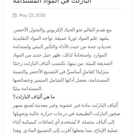
البازلت في المواد المستدامة
May 22, 2025
مع تقدم العالم نحو الحياد الكربوني والتحول الأخضر،
يشهد علم المواد ثورةً عميقة. تواجه المواد التقليدية
تحدياتٍ جمة من حيث الأداء والتأثير البيئي واستدامة
الموارد. واستجابةً لذلك، ظهر جيل جديد من المواد
الصديقة للبيئة. من بينها، تكتسب ألياف البازلت زخمًا
متزايدًا كعاملٍ أساسيٍّ في التصنيع الأخضر والتنمية
المستدامة، بفضل أدائها الشامل المتميز وخصائصها
المستدامة بيئيًا.
ما هي ألياف البازلت؟
ألياف البازلت مادة غير عضوية وغير معدنية تُصنع بصهر
صخور البازلت الطبيعية في درجات حرارة عالية وتحويلها
إلى ألياف متصلة. لا تُستخدم أي إضافات كيميائية أثناء
عملية الإنتاج، مما يجعلها أقرب إلى التصنيع المادي. وهذا