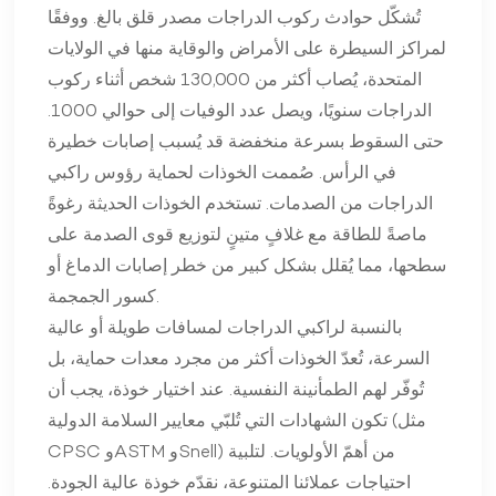
تُشكّل حوادث ركوب الدراجات مصدر قلق بالغ. ووفقًا
لمراكز السيطرة على الأمراض والوقاية منها في الولايات
المتحدة، يُصاب أكثر من 130,000 شخص أثناء ركوب
الدراجات سنويًا، ويصل عدد الوفيات إلى حوالي 1000.
حتى السقوط بسرعة منخفضة قد يُسبب إصابات خطيرة
في الرأس. صُممت الخوذات لحماية رؤوس راكبي
الدراجات من الصدمات. تستخدم الخوذات الحديثة رغوةً
ماصةً للطاقة مع غلافٍ متينٍ لتوزيع قوى الصدمة على
سطحها، مما يُقلل بشكل كبير من خطر إصابات الدماغ أو
كسور الجمجمة.
بالنسبة لراكبي الدراجات لمسافات طويلة أو عالية
السرعة، تُعدّ الخوذات أكثر من مجرد معدات حماية، بل
تُوفّر لهم الطمأنينة النفسية. عند اختيار خوذة، يجب أن
تكون الشهادات التي تُلبّي معايير السلامة الدولية (مثل
CPSC وASTM وSnell) من أهمّ الأولويات. لتلبية
احتياجات عملائنا المتنوعة، نقدّم خوذة عالية الجودة.