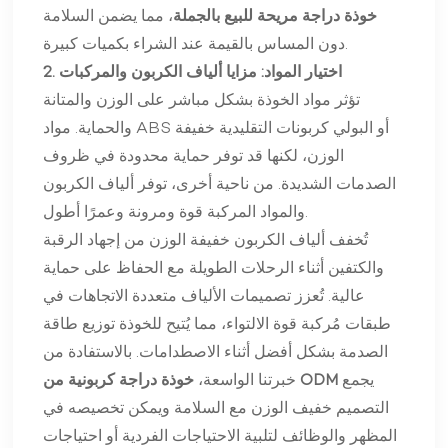
خوذة دراجة مريحة للبيع بالجملة
، مما يضمن السلامة
دون المساس بالقيمة عند الشراء بكميات كبيرة.
2. اختيار المواد: مزايا ألياف الكربون والمركبات
تؤثر مواد الخوذة بشكل مباشر على الوزن والمتانة
والحماية. مواد ABS أو البولي كربونات التقليدية خفيفة
الوزن، لكنها قد توفر حماية محدودة في ظروف
الصدمات الشديدة. من ناحية أخرى، توفر ألياف الكربون
والمواد المركبة قوة ومرونة وعمرًا أطول.
تُخفف ألياف الكربون خفيفة الوزن من إجهاد الرقبة
والكتفين أثناء الرحلات الطويلة مع الحفاظ على حماية
عالية. تُعزز تصميمات الألياف متعددة الاتجاهات في
طبقات مُركبة قوة الالتواء، مما يُتيح للخوذة توزيع طاقة
الصدمة بشكل أفضل أثناء الاصطدامات. بالاستفادة من
يجمع
خوذة دراجة كربونية من ODM
خبرتنا الواسعة،
التصميم خفيف الوزن مع السلامة ويمكن تخصيصه في
المظهر والوظائف لتلبية الاحتياجات الفردية أو احتياجات