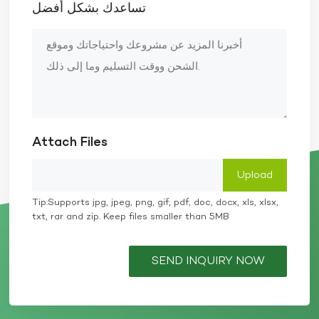
تساعدك بشكل أفضل
Attach Files
Tip:Supports jpg, jpeg, png, gif, pdf, doc, docx, xls, xlsx,
txt, rar and zip. Keep files smaller than 5MB
SEND INQUIRY NOW