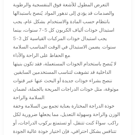
التعرض المطول للأشعة فوق البنفسجية والرطوبة
والصدمات قد يؤدي إلى تدهور المواد. يُنصح باستبدالها
بانتظام حسب المادة والاستخدام. بشكل عام، يجب
استبدال خوذات ألياف الكربون كل 5-7 سنوات، بينما
يجب استبدال خوذات المركبات القياسية كل 3-5
سنوات. يضمن الاستبدال في الوقت المناسب السلامة
مع الحفاظ على الراحة والأداء.
لا يُنصح باستخدام الخوذات المستعملة، فقد تكون بنيتها
الداخلية قد تشوهت لتناسب المستخدمين السابقين.
ننصح بشراء خوذات جديدة أو البحث عنها عبر قنوات
موثوقة، مثل خوذات الدراجات المريحة بالجملة، لضمان
السلامة والراحة.
خوذة الدراجة المختارة بعناية تجمع بين السلامة وخفة
الوزن والراحة وسهولة التعديل، مما يجعلها ضرورية لكل
راكب. سواءً كنت تتنقل، أو تستمتع بركوب الدراجات، أو
تتنافس بشكل احترافي، فإن اختيار خوذة عالية الجودة