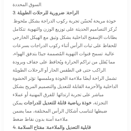
السوق المحددة.
3. الراحة: ضرورية للرحلات الطويلة
خوذة مريحة تُحسّن تجربة ركوب الدراجة بشكل ملحوظ.
تُركز التصاميم الحديثة على توزيع الوزن والتهوية. تتكامل
بطانات الإسفنج الداخلية بشكل وثيق مع الهيكل الخارجي
للحفاظ على ثبات الرأس أثناء ركوب الدراجات بسرعات
عالية. تسمح قنوات التهوية المُصممة جيدًا بتدفق الهواء،
مما يُقلل من تراكم الحرارة ويُحافظ على جفاف وبرودة
الراكب حتى في الطقس الحار أو الرحلات الطويلة.
تشمل الراحة أيضًا ملاءمة الخوذة وملمسها. تؤثر الحشوة
الداخلية والأحزمة القابلة للتعديل والتصميم المريح بشكل
مباشر على تجربة ارتدائها. للفرق المهنية أو عملاء
التجزئة،
خوذة رياضية قابلة للتعديل للدراجات
يمكن
ضبطها لتناسب أشكال الرأس المختلفة، مما يضمن
ملاءمة آمنة بدون نقاط ضغط.
4. قابلية التعديل والملاءمة: مفتاح السلامة