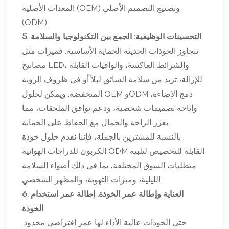
المعدات الأصلية (OEM) وتصنيع التصميم الأصلي
(ODM).
5. التحسينات الوظيفية: الجمع بين التكنولوجيا والسلامة
تتجاوز الخوذات الحديثة الحماية الأساسية. فميزات مثل
مصابيح LED، والشرائط العاكسة، والواقيات القابلة
للإزالة، تزيد من سلامة السائق ليلاً أو في ظروف الرؤية
المنخفضة. ويمكن لحلول OEM وODM دمج الإضاءة،
وإتاحة تصميمات شخصية، ودعم توافق الملحقات، مما
يعزز الراحة والجمال مع الحفاظ على الحماية.
بالنسبة للمشترين بالجملة، فإننا نقدم حلول خوذة
الكربون للدراجات الهوائية ODM القابلة للتخصيص لتلبية
متطلبات السوق المختلفة، بما في ذلك أضواء السلامة
الليلية، وميزات التهوية، والمظهر الشخصي.
6. العناية وإطالة عمر الخوذة: إطالة عمر استخدام
الخوذة
حتى الخوذات عالية الأداء لها عمر افتراضي محدود.