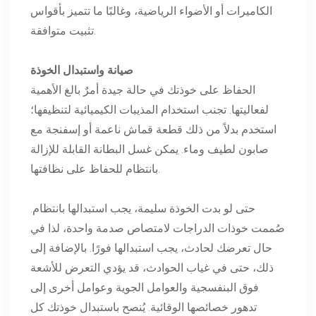
الكاميرات أو الأضواء الرياضية، وغالبًا ما تتميز بأقواس
تثبيت متوافقة.
صيانة واستبدال الخوذة
الحفاظ على خوذتك في حالة جيدة أمرٌ بالغ الأهمية
لفعاليتها. تجنب استخدام المذيبات الكيميائية لتنظيفها؛
استخدم بدلاً من ذلك قطعة قماش ناعمة أو إسفنجة مع
صابون لطيف وماء. يمكن غسل البطانة القابلة للإزالة
بانتظام للحفاظ على نظافتها.
حتى لو بدت الخوذة سليمة، يجب استبدالها بانتظام.
صُممت خوذات الدراجات لامتصاص صدمة واحدة، لذا في
حال تعرضك لحادث، يجب استبدالها فورًا. بالإضافة إلى
ذلك، حتى في غياب الحوادث، قد يؤدي التعرض للأشعة
فوق البنفسجية والعوامل الجوية وعوامل أخرى إلى
تدهور خصائصها الوقائية. يُنصح باستبدال خوذتك كل