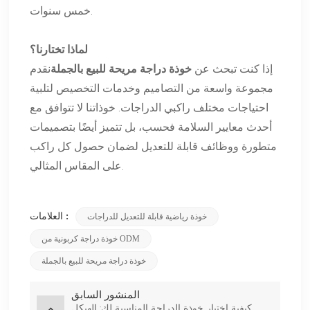
خمس سنوات.
لماذا تختارنا؟
إذا كنت تبحث عن
خوذة دراجة مريحة للبيع بالجملة
نقدم
مجموعة واسعة من التصاميم وخدمات التخصيص لتلبية
احتياجات مختلف راكبي الدراجات. خوذاتنا لا تتوافق مع
أحدث معايير السلامة فحسب، بل تتميز أيضًا بتصميمات
متطورة ووظائف قابلة للتعديل لضمان حصول كل راكب
على المقاس المثالي.
العلامات :
خوذة رياضية قابلة للتعديل للدراجات
خوذة دراجة كربونية من ODM
خوذة دراجة مريحة للبيع بالجملة
المنشور السابق
كيفية اختيار خوذة الدراجة المناسبة لك: الهيكل