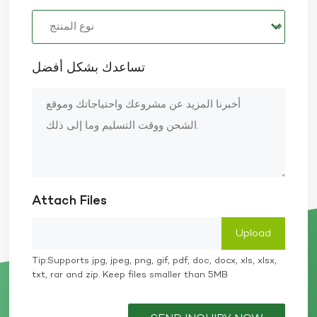
تساعدك بشكل أفضل
Attach Files
Tip:Supports jpg, jpeg, png, gif, pdf, doc, docx, xls, xlsx,
txt, rar and zip. Keep files smaller than 5MB