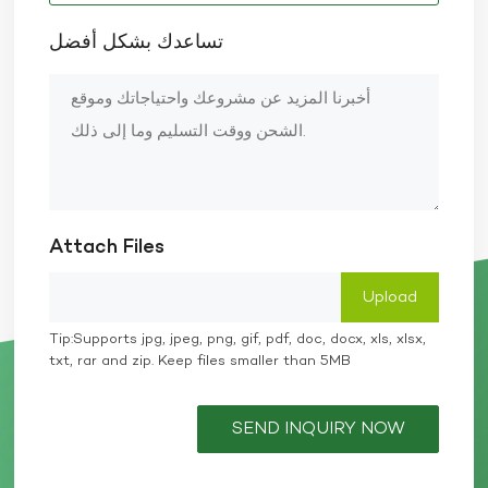
تساعدك بشكل أفضل
Attach Files
Tip:Supports jpg, jpeg, png, gif, pdf, doc, docx, xls, xlsx,
txt, rar and zip. Keep files smaller than 5MB
SEND INQUIRY NOW