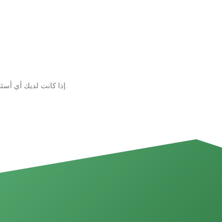
إذا كانت لديك أي أسئلة حول المنتجات والخدمات، يرجى ترك رسالة على الفور وسوف نتصل بك في غضون 24 ساعة.