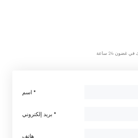
اسم *
بريد إلكتروني *
هاتف