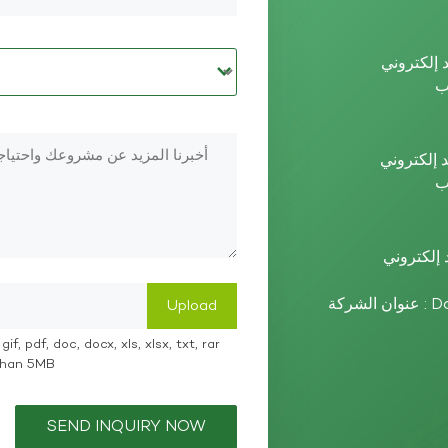
عنوان الشركة : Dazhou High-tech Zone, Sichuan Province,
if, pdf, doc, docx, xls, xlsx, txt, rar
 than 5MB
SEND INQUIRY NOW