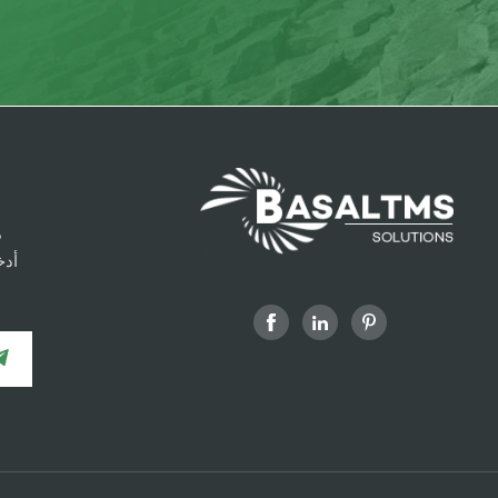
م
أدخ