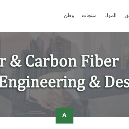
ق
المواد
منتجات
وطن
A