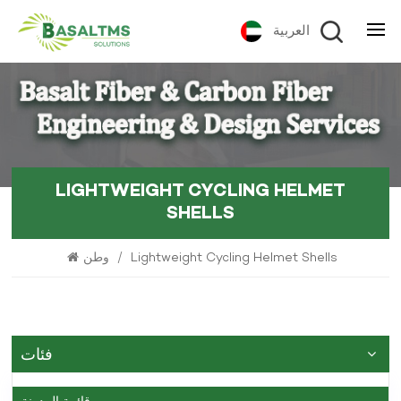
العربية
LIGHTWEIGHT CYCLING HELMET
SHELLS
وطن
/
Lightweight Cycling Helmet Shells
فئات