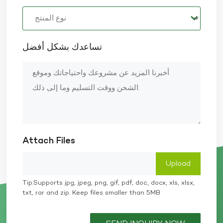
تساعدك بشكل أفضل
Attach Files
Tip:Supports jpg, jpeg, png, gif, pdf, doc, docx, xls, xlsx,
txt, rar and zip. Keep files smaller than 5MB