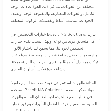
اختيار الخوذة. تقدم Basalt MS Solutions أنواعًا
مختلفة من الخوذات، بما في ذلك الخوذات ذات الوجه
الكامل، والخوذات المعيارية، والمفتوحة الوجه، ونصف
الخوذات، لتناسب أنماط وتفضيلات الركوب المختلفة.
خيارات التخصيص: في Basalt MS Solutions، ندرك
أن كل متسابق فريد من نوعه. ولهذا السبب نقدم خيارات
تخصيص لخوذاتنا، مما يسمح لك باختيار الألوان
والرسومات وحتى إضافة شعارات مخصصة. سواء كنت
تركب بمفردك أو جزءًا من نادي الدراجات النارية، يمكننا
إنشاء خوذة تعكس أسلوبك الفردي.
المتانة والجودة: استثمر في خوذة مصممة لتدوم طويلاً.
تستخدم Basalt MS Solutions مواد مركبة متقدمة
في عملية تصنيع الخوذة لدينا لضمان المتانة والجودة
العالية. تم تصميم خوذاتنا لتحمل التأثيرات وتوفير حماية