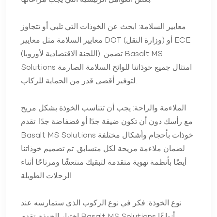
بعض العوامل الرئيسية التي يجب مراعاتها:
معايير السلامة: ابحث عن الخوذات التي تلبي أو تتجاوز
معايير السلامة مثل معايير DOT (وزارة النقل) أو ECE
(اللجنة الاقتصادية لأوروبا). تضمن Basalt MS
Solutions امتثال جميع خوذاتنا للوائح السلامة الصارمة
لتوفير أقصى قدر من الحماية للركاب.
الملاءمة والراحة: يجب أن تتناسب الخوذة بشكل مريح
مع رأسك دون أن تكون ضيقة جدًا أو فضفاضة جدًا. تقدم
Basalt MS Solutions خوذات بأحجام وأشكال مختلفة
لضمان ملاءمة مريحة لكل متسابق. تم تصميم خوذاتنا
أيضًا بأنظمة تهوية متقدمة لتبقيك منتعشًا ومرتاحًا أثناء
الرحلات الطويلة.
نوع الخوذة: فكر في نوع الركوب الذي ستمارسه عند