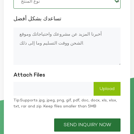
تساعدك بشكل أفضل
Attach Files
Tip:Supports jpg, jpeg, png, gif, pdf, doc, docx, xls, xlsx,
txt, rar and zip. Keep files smaller than 5MB
SEND INQUIRY NOW