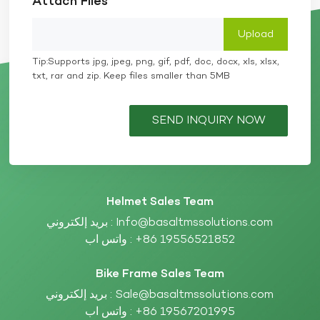
Attach Files
Tip:Supports jpg, jpeg, png, gif, pdf, doc, docx, xls, xlsx,
txt, rar and zip. Keep files smaller than 5MB
SEND INQUIRY NOW
Helmet Sales Team
Info@basaltmssolutions.com
بريد إلكتروني :
+86 19556521852
واتس اب :
Bike Frame Sales Team
Sale@basaltmssolutions.com
بريد إلكتروني :
+86 19567201995
واتس اب :